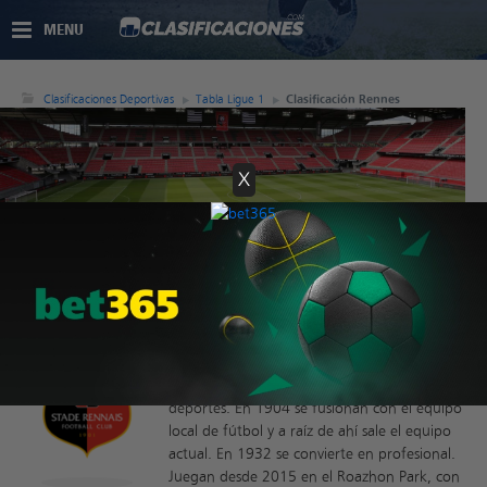
MENU
Clasificaciones Deportivas
Tabla Ligue 1
Clasificación Rennes
X
Clasificación Rennes
El Stade Rennes FC es un club de la ciudad
de Rennais, en Bretaña. Se fundó en 1901
por estudiantes como un club de varios
deportes. En 1904 se fusionan con el equipo
local de fútbol y a raíz de ahí sale el equipo
actual. En 1932 se convierte en profesional.
Juegan desde 2015 en el Roazhon Park, con