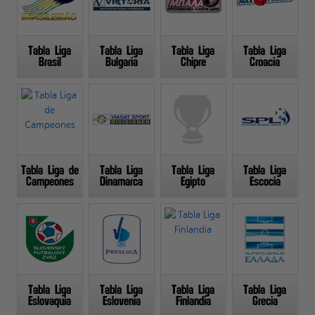
Tabla Liga
Tabla Liga
Tabla Liga
Tabla Liga
Brasil
Bulgaria
Chipre
Croacia
Tabla Liga de
Tabla Liga
Tabla Liga
Tabla Liga
Campeones
Dinamarca
Egipto
Escocia
Tabla Liga
Tabla Liga
Tabla Liga
Tabla Liga
Eslovaquia
Eslovenia
Finlandia
Grecia