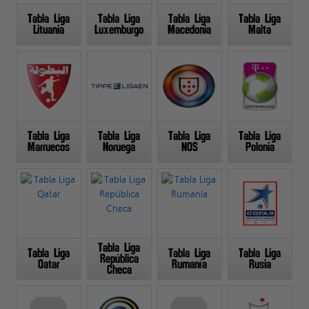
Tabla Liga
Tabla Liga
Tabla Liga
Tabla Liga
Lituania
Luxemburgo
Macedonia
Malta
Tabla Liga
Tabla Liga
Tabla Liga
Tabla Liga
Marruecos
Noruega
NOS
Polonia
Tabla Liga
Tabla Liga
Tabla Liga
Tabla Liga
República
Qatar
Rumanía
Rusia
Checa