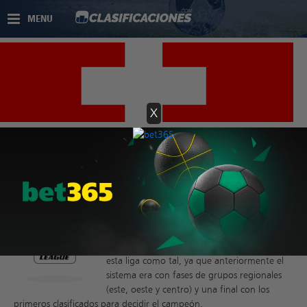
MENU
X
Tabla Liga Suiza
La liga más importante de Suiza es la llamada
Superliga suiza (Super League) o como se
conoce por su patrocinador Raiffeisen Super
League, la cual está organizada por la
Asociación Suiza de Fútbol. En 1931 empezó
esta liga como tal, ya que anteriormente el
sistema era con fases de grupos regionales
(este, oeste y centro) y una final con los
primeros clasificados para decidir el campeón.