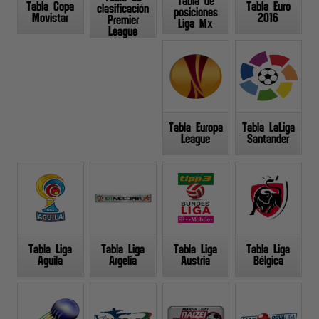
Tabla de
Tabla Copa
Tabla Euro
clasificación
posiciones
Movistar
2016
Premier
Liga Mx
League
Tabla Europa
Tabla LaLiga
League
Santander
Tabla Liga
Tabla Liga
Tabla Liga
Tabla Liga
Águila
Argelia
Austria
Bélgica