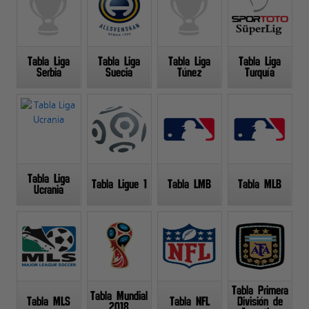
Tabla Liga
Tabla Liga
Tabla Liga
Tabla Liga
Serbia
Suecia
Túnez
Turquía
Tabla Liga
Tabla Ligue 1
Tabla LMB
Tabla MLB
Ucrania
Tabla Primera
Tabla Mundial
Tabla MLS
Tabla NFL
División de
2018