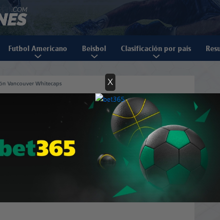
Futbol Americano
Beisbol
Clasificación por país
Resu
X
ción Vancouver Whitecaps
uver Whitecaps