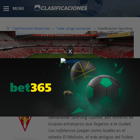
MENU
Clasificaciones Deportivas
Tabla LaLiga Santander
Clasificación Sporting
X
Clasificación Sporting
El Real Sporting de Gijón es un club
procedente de la ciudad que lleva su
nombre, en Asturias. Se fundó en 1905
llamándose Sporting Gijonés, por mineros de
buques extranjeros que llegaron a la ciudad.
Los rojiblancos juegan como locales en el
estadio El Molinón, el más antiguo del futbol