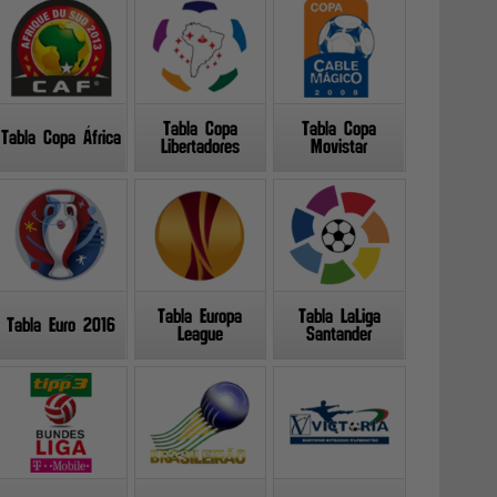
Tabla Copa
Tabla Copa
Tabla Copa África
Libertadores
Movistar
Tabla Europa
Tabla LaLiga
Tabla Euro 2016
League
Santander