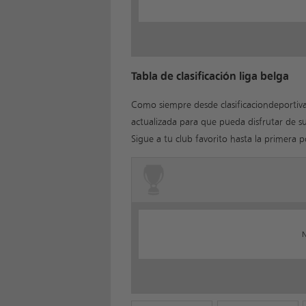
Tabla de clasificación liga belga
Como siempre desde clasificaciondeportiva
actualizada para que pueda disfrutar de su
Sigue a tu club favorito hasta la primera p
N