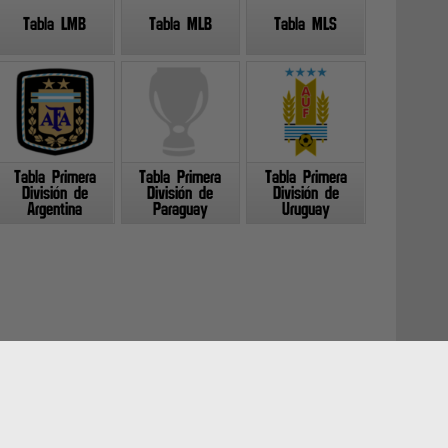
Tabla LMB
Tabla MLB
Tabla MLS
Tabla Primera
Tabla Primera
Tabla Primera
División de
División de
División de
Argentina
Paraguay
Uruguay