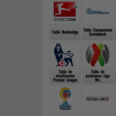
Tabla Campeonato
Tabla Bundesliga
Scotiabank
Tabla de
Tabla de
clasificación
posiciones Liga
Premier League
Mx