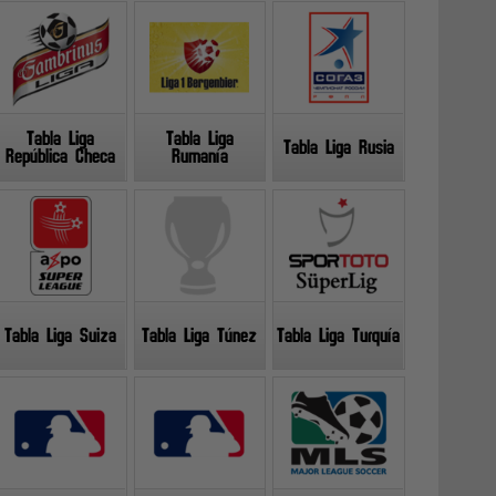
Tabla Liga
Tabla Liga
Tabla Liga Rusia
República Checa
Rumanía
Tabla Liga Suiza
Tabla Liga Túnez
Tabla Liga Turquía