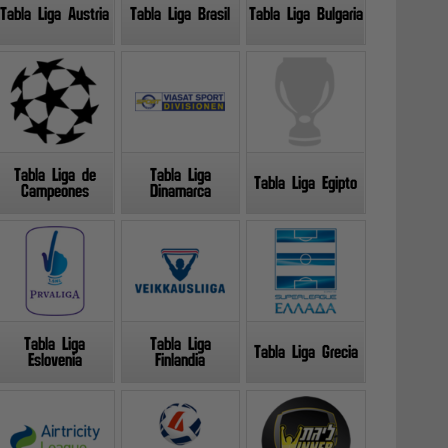
Tabla Liga Austria
Tabla Liga Brasil
Tabla Liga Bulgaria
Tabla Liga de
Tabla Liga
Tabla Liga Egipto
Campeones
Dinamarca
Tabla Liga
Tabla Liga
Tabla Liga Grecia
Eslovenia
Finlandia