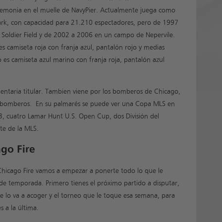
emonia en el muelle de NavyPier. Actualmente juega como
Park, con capacidad para 21.210 espectadores, pero de 1997
l Soldier Field y de 2002 a 2006 en un campo de Nepervile.
es camiseta roja con franja azul, pantalón rojo y medias
ivo es camiseta azul marino con franja roja, pantalón azul
entaria titular. Tambien viene por los bomberos de Chicago,
os bomberos. En su palmarés se puede ver una Copa MLS en
, cuatro Lamar Hunt U.S. Open Cup, dos División del
te de la MLS.
go Fire
Chicago Fire vamos a empezar a ponerte todo lo que le
de temporada. Primero tienes el próximo partido a disputar,
que lo va a acoger y el torneo que le toque esa semana, para
 a la última.