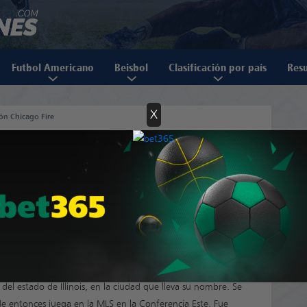
Futbol Americano
Beisbol
Clasificación por país
Resu
X
ión Chicago Fire
o Fire
 del estado de Illinois, en la ciudad que lleva su nombre. Se
e entonces juega en la MLS en la Conferencia Este. Fue