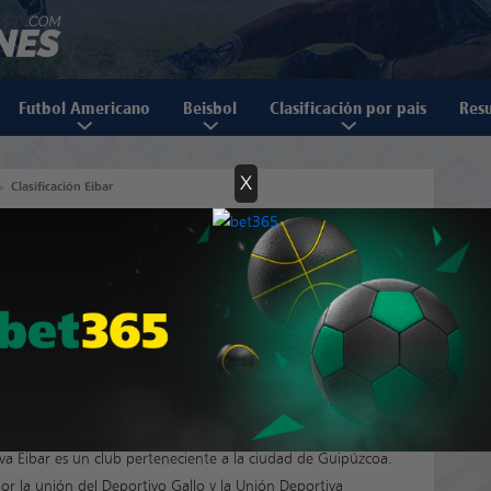
Futbol Americano
Beisbol
Clasificación por país
Resu
X
Clasificación Eibar
va Eibar es un club perteneciente a la ciudad de Guipúzcoa.
r la unión del Deportivo Gallo y la Unión Deportiva