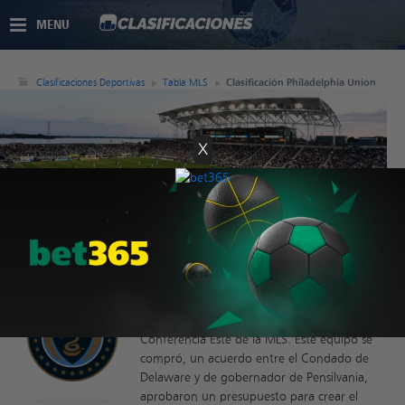
MENU
Clasificaciones Deportivas
Tabla MLS
Clasificación Philadelphia Union
X
Clasificación Philadelphia Union
Es un club del suburbio de Chester, en el
estado de Pensilvania. El Philadelphia Union
se fundó en el 2008, participando en la
Conferencia Este de la MLS. Este equipo se
compró, un acuerdo entre el Condado de
Delaware y de gobernador de Pensilvania,
aprobaron un presupuesto para crear el