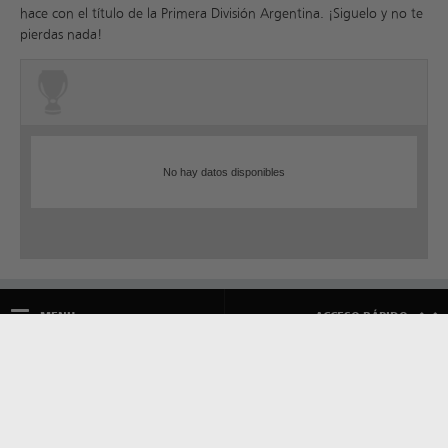
hace con el título de la Primera División Argentina. ¡Siguelo y no te
pierdas nada!
No hay datos disponibles
MENU
ACCESO RÁPIDO