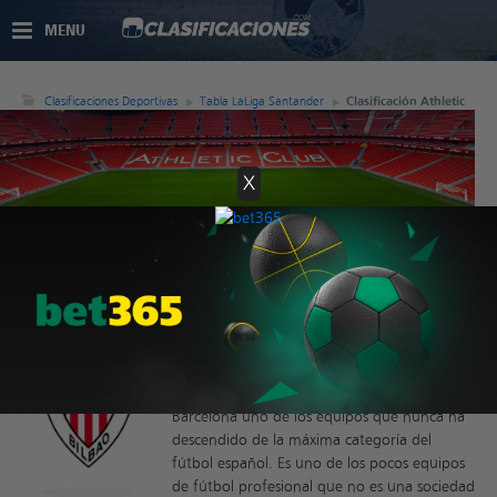
MENU
Clasificaciones Deportivas
Tabla LaLiga Santander
Clasificación Athletic
X
Clasificación Athletic
El Athletic Club es el equipo más importante
de la ciudad de Bilbao, en Vizcaya. Fue
fundado en 1898 es junto al Real Madrid y el
Barcelona uno de los equipos que nunca ha
descendido de la máxima categoría del
fútbol español. Es uno de los pocos equipos
de fútbol profesional que no es una sociedad