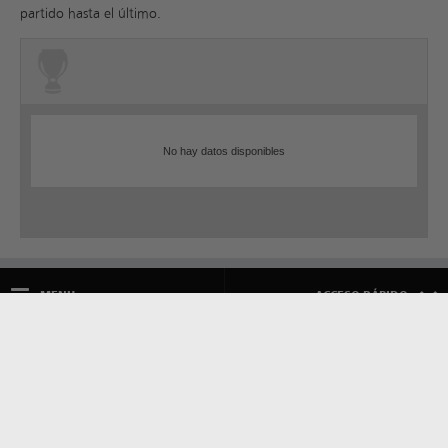
partido hasta el último.
No hay datos disponibles
MENU
ACCESO RÁPIDO