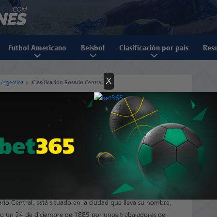
Futbol Americano
Beisbol
Clasificación por país
Resu
X
e Argentina
Clasificación Rosario Central
o Central
ario Central, está situado en la ciudad que lleva su nombre,
do un 24 de diciembre de 1889 por unos trabajadores del