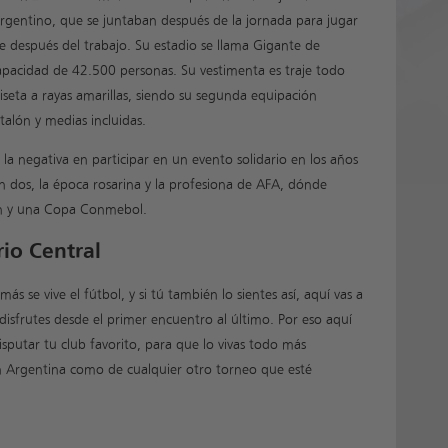
 Argentino, que se juntaban después de la jornada para jugar
se después del trabajo. Su estadio se llama Gigante de
apacidad de 42.500 personas. Su vestimenta es traje todo
iseta a rayas amarillas, siendo su segunda equipación
talón y medias incluidas.
r la negativa en participar en un evento solidario en los años
en dos, la época rosarina y la profesiona de AFA, dónde
ión y una Copa Conmebol.
io Central
s se vive el fútbol, y si tú también lo sientes así, aquí vas a
isfrutes desde el primer encuentro al último. Por eso aquí
sputar tu club favorito, para que lo vivas todo más
ón Argentina como de cualquier otro torneo que esté